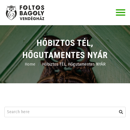
Skip
to
content
HÓBIZTOS TÉL,
HŐGUTAMENTES NYÁR
Home
Hóbiztos TÉL, Hőgutamentes NYÁR