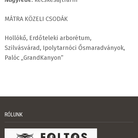
MÁTRA KÖZELI CSODÁK
Hollókő, Erdőteleki arborétum,
Szilvásvárad, Ipolytarnóci Ősmaradványok,
Palóc „GrandKanyon”
RÓLUNK