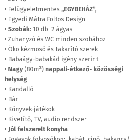
• Felügyeletmentes
„EGYBEHÁZ”,
• Egyedi Mátra Foltos Design
•
Szobák
: 10 db 2 ágyas
• Zuhanyzó és WC minden szobához
• Öko kézmosó és takarító szerek
• Babaágy-babakád igény szerint
2
•
Nagy
(80m
)
nappali-étkező- közösségi
helység
• Kandalló
• Bár
• Könyvek-játékok
• Kivetítő, TV, audio rendszer
•
Jól felszerelt konyha
• Fogasok folyosókon: kabát, cipő, bakancs/