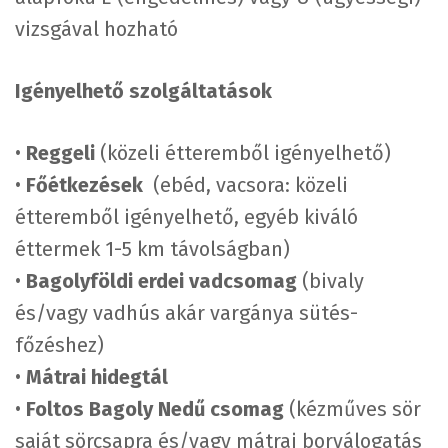
vizsgával hozható
Igényelhető szolgáltatások
•
Reggeli
(közeli étteremből igényelhető)
•
Főétkezések
(ebéd, vacsora: közeli
étteremből igényelhető, egyéb kiváló
éttermek 1-5 km távolságban)
•
Bagolyföldi erdei vadcsomag
(bivaly
és/vagy vadhús akár vargánya sütés-
főzéshez)
•
Mátrai hidegtál
•
Foltos Bagoly Nedű csomag
(kézműves sör
saját sörcsapra és/vagy mátrai borválogatás