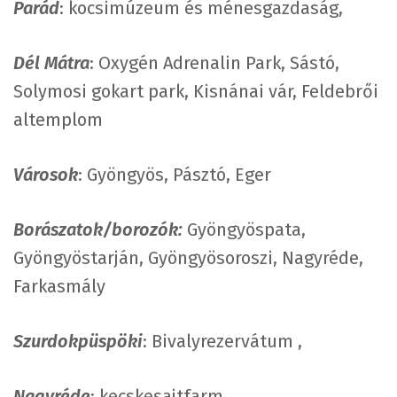
Parád
: kocsimúzeum és ménesgazdaság,
Dél Mátra
: Oxygén Adrenalin Park, Sástó,
Solymosi gokart park, Kisnánai vár, Feldebrői
altemplom
Városok
: Gyöngyös, Pásztó, Eger
Borászatok/borozók:
Gyöngyöspata,
Gyöngyöstarján, Gyöngyösoroszi, Nagyréde,
Farkasmály
Szurdokpüspöki
: Bivalyrezervátum ,
Nagyréde
: kecskesajtfarm