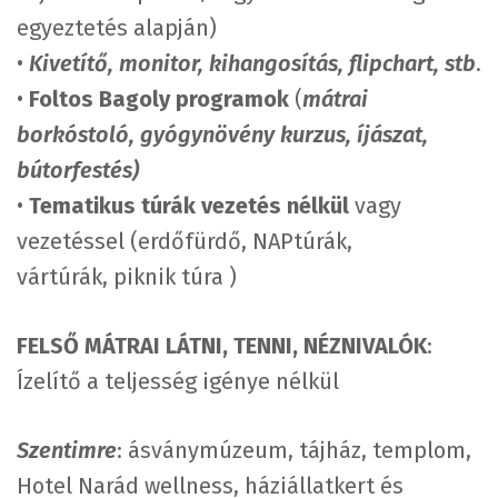
egyeztetés alapján)
•
Kivetítő, monitor, kihangosítás, flipchart, stb
.
•
Foltos Bagoly programok
(
mátrai
borkóstoló, gyógynövény kurzus, íjászat,
bútorfestés)
•
Tematikus túrák vezetés nélkül
vagy
vezetéssel (erdőfürdő, NAPtúrák,
vártúrák, piknik túra )
FELSŐ MÁTRAI LÁTNI, TENNI, NÉZNIVALÓK
:
Ízelítő a teljesség igénye nélkül
Szentimre
: ásványmúzeum, tájház, templom,
Hotel Narád wellness, háziállatkert és