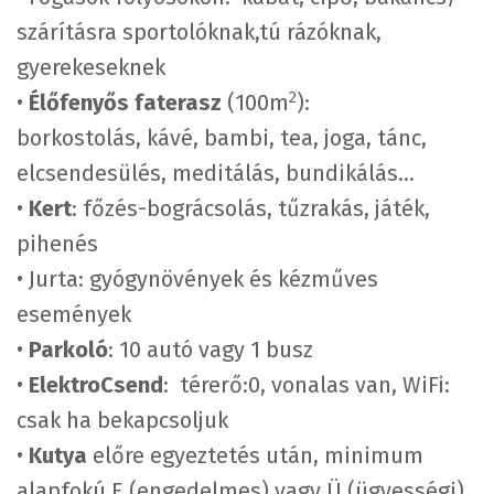
szárításra sportolóknak,tú rázóknak,
gyerekeseknek
2
•
Élőfenyős faterasz
(100m
):
borkostolás, kávé, bambi, tea, joga, tánc,
elcsendesülés, meditálás, bundikálás…
•
Kert
: főzés-bográcsolás, tűzrakás, játék,
pihenés
• Jurta: gyógynövények és kézműves
események
•
Parkoló
: 10 autó vagy 1 busz
•
ElektroCsend
: térerő:0, vonalas van, WiFi:
csak ha bekapcsoljuk
•
Kutya
előre egyeztetés után, minimum
alapfokú E (engedelmes) vagy Ü (ügyességi)