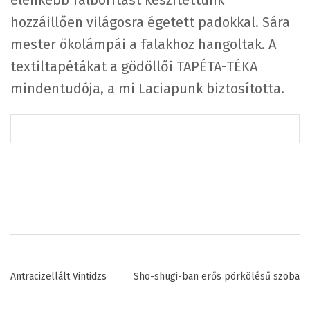
élénkebb falborítást készítettünk
hozzáillően világosra égetett padokkal. Sára
mester ökolámpái a falakhoz hangoltak. A
textiltapétákat a gödöllői TAPÉTA-TÉKA
mindentudója, a mi Laciapunk biztosította.
P
Antracizellált Vintidzs
Sho-shugi-ban erős pörkölésű szoba
o