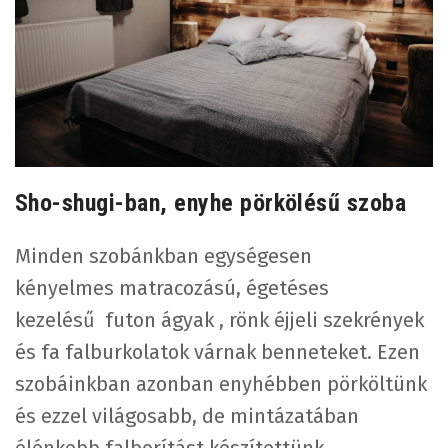
Sho-shugi-ban, enyhe pörkölésű szoba
Minden szobánkban egységesen
kényelmes matracozású, égetéses
kezelésű futon ágyak , rönk éjjeli szekrények
és fa falburkolatok várnak benneteket. Ezen
szobáinkban azonban enyhébben pörköltünk
és ezzel világosabb, de mintázatában