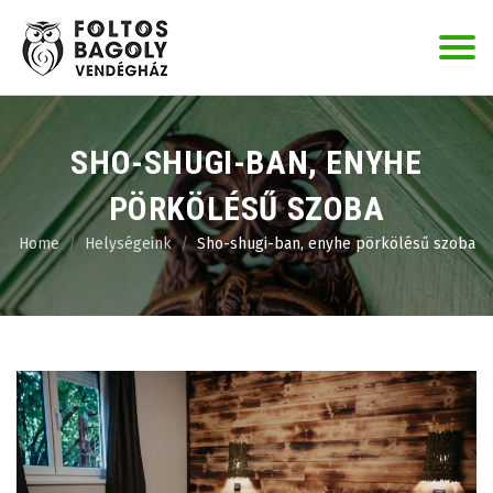
Skip
to
content
SHO-SHUGI-BAN, ENYHE
PÖRKÖLÉSŰ SZOBA
Home
Helységeink
Sho-shugi-ban, enyhe pörkölésű szoba